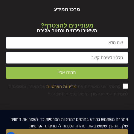
מרכז המידע
מעוניינים להצטרף?
השאירו פרטים ונחזור אליכם
תחזרו אליי
קראתי ואני מאשר/ת את
מדיניות הפרטיות
של האתר, ומסכים/ה
לשמירת המידע לצורך טיפול בפנייתי (חובה) *
כל הזכויות שמורות ל-Motiv - אפליקציית החינוך הגופני |
2023 ©
אתר זה משתמש במידע בהתאם למדיניות הפרטיות כדי לשפר את החוויה
שלך. המשך שימוש באתר מהווה הסכמה ל-
מדיניות הפרטיות
האתר עוצב ונבנה ע״י MoreVision